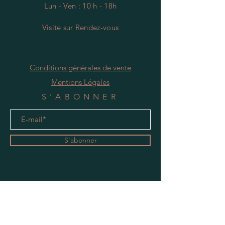
Lun - Ven : 10 h - 18h
Visite
s
ur Rendez-vous
Conditions générales de vente
Mentions Légales
S'ABONNER
S'abonner