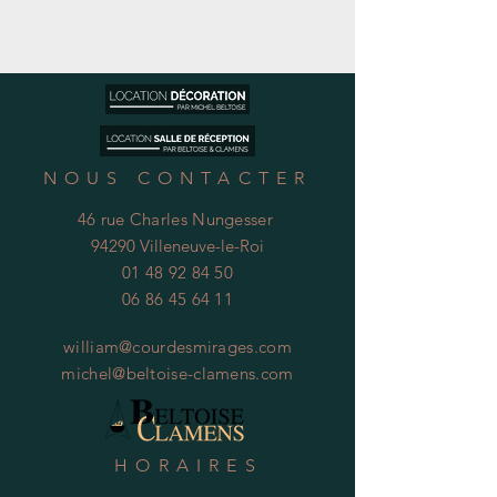
NOUS CONTACTER
46 rue Charles Nungesser
94290 Villeneuve-le-Roi
01 48 92 84 50
06 86 45 64 11
william@courdesmirages.com
michel@beltoise-clamens.com
HORAIRES