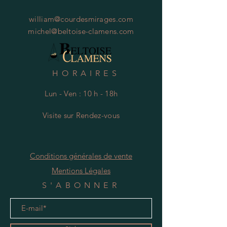
william@courdesmirages.com
michel@beltoise-clamens.com
HORAIRES
Lun - Ven : 10 h - 18h
Visite
s
ur Rendez-vous
Conditions générales de vente
Mentions Légales
S'ABONNER