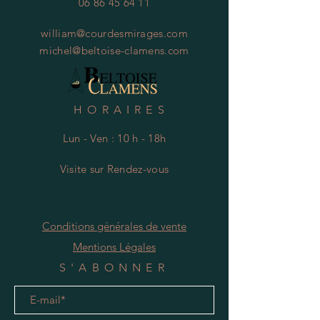
06 86 45 64 11
william@courdesmirages.com
michel@beltoise-clamens.com
HORAIRES
Lun - Ven : 10 h - 18h
Visite
s
ur Rendez-vous
Conditions générales de vente
Mentions Légales
S'ABONNER