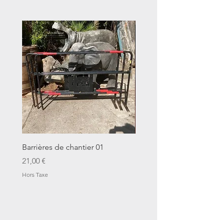
Barrières de chantier 01
Seau décalitre N°01
Prix
Prix
21,00 €
14,00 €
Hors Taxe
Hors Taxe