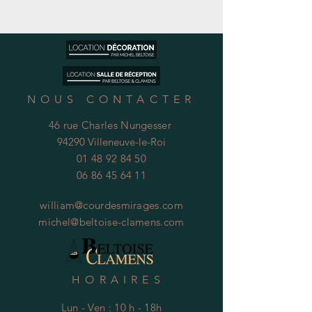
NOUS CONTACTER
46 rue Charles Nungesser
94290 Villeneuve-le-Roi
01 48 92 84 50
06 86 45 64 11
william@courdesmirages.com
michel@beltoise-clamens.com
HORAIRES
Lun - Ven : 10 h - 18h