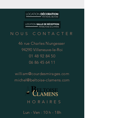
NOUS CONTACTER
46 rue Charles Nungesser
94290 Villeneuve-le-Roi
01 48 92 84 50
06 86 45 64 11
william@courdesmirages.com
michel@beltoise-clamens.com
HORAIRES
Lun - Ven : 10 h - 18h