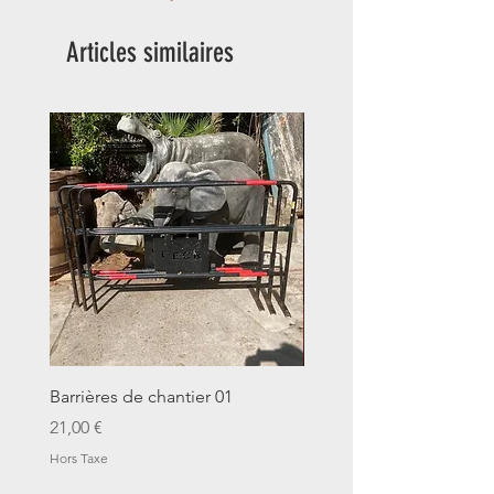
Articles similaires
Barrières de chantier 01
Seau décalitre N°01
Prix
Prix
21,00 €
14,00 €
Hors Taxe
Hors Taxe