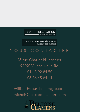
NOUS CONTACTER
46 rue Charles Nungesser
94290 Villeneuve-le-Roi
01 48 92 84 50
06 86 45 64 11
william@courdesmirages.com
michel@beltoise-clamens.com