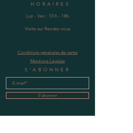
HORAIRES
Lun - Ven : 10 h - 18h
Visite
s
ur Rendez-vous
Conditions générales de vente
Mentions Légales
S'ABONNER
S'abonner