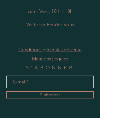
Lun - Ven : 10 h - 18h
Visite
s
ur Rendez-vous
Conditions générales de vente
Mentions Légales
S'ABONNER
S'abonner