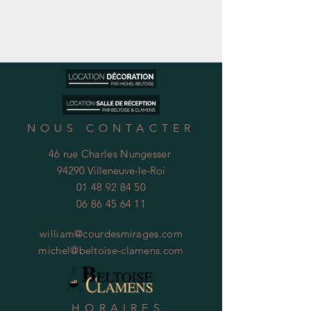
NOUS CONTACTER
46 rue Charles Nungesser
94290 Villeneuve-le-Roi
01 48 92 84 50
06 86 45 64 11
william@courdesmirages.com
michel@beltoise-clamens.com
HORAIRES