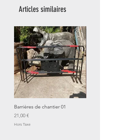
Articles similaires
Barrières de chantier 01
Seau décalitre N°01
Prix
Prix
21,00 €
14,00 €
Hors Taxe
Hors Taxe