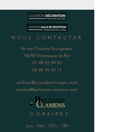
NOUS CONTACTER
46 rue Charles Nungesser
94290 Villeneuve-le-Roi
01 48 92 84 50
06 86 45 64 11
william@courdesmirages.com
michel@beltoise-clamens.com
HORAIRES
Lun - Ven : 10 h - 18h