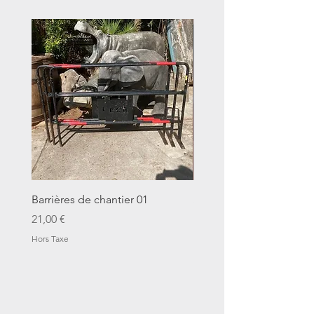
Barrières de chantier 01
Seau décalitre N°01
Prix
Prix
21,00 €
14,00 €
Hors Taxe
Hors Taxe