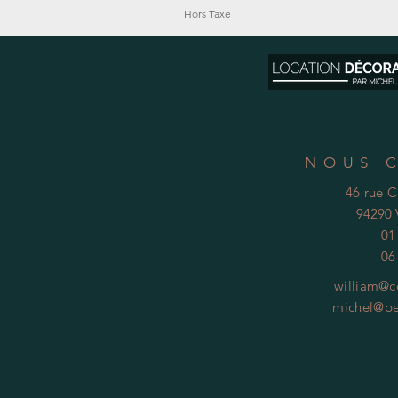
Hors Taxe
NOUS 
46 rue 
94290 
01
06
william@c
michel@be