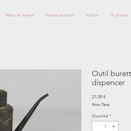
Mises en scène
Autres activités
Vidéos
À propos
Outil burett
dispencer
Prix
21,00 €
Hors Taxe
Quantité
*