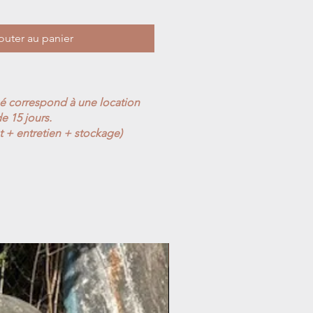
outer au panier
ué correspond à une location
e 15 jours.
t + entretien + stockage)