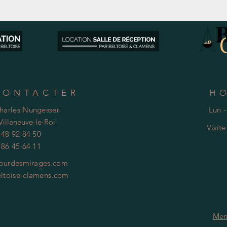
CONTACTER
H
Charles Nungesser
Lun -
Villeneuve-le-Roi
Visit
 48 92 84 50
 86 45 64 11
ourdesmirages.com
ltoise-clamens.com
Men