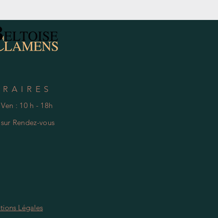
Hors Taxe
ORAIRES
 Ven : 10 h - 18h
e
s
ur Rendez-vous
tions Légales