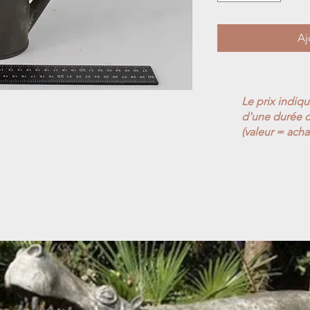
Aj
Le prix indiq
d'une durée d
(valeur = acha