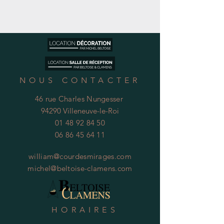
NOUS CONTACTER
46 rue Charles Nungesser
94290 Villeneuve-le-Roi
01 48 92 84 50
06 86 45 64 11
william@courdesmirages.com
michel@beltoise-clamens.com
HORAIRES