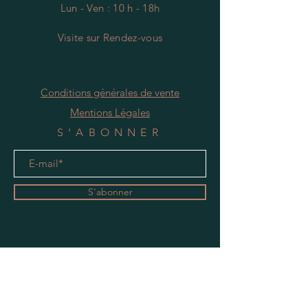
Lun - Ven : 10 h - 18h
Visite
s
ur Rendez-vous
Conditions générales de vente
Mentions Légales
S'ABONNER
S'abonner