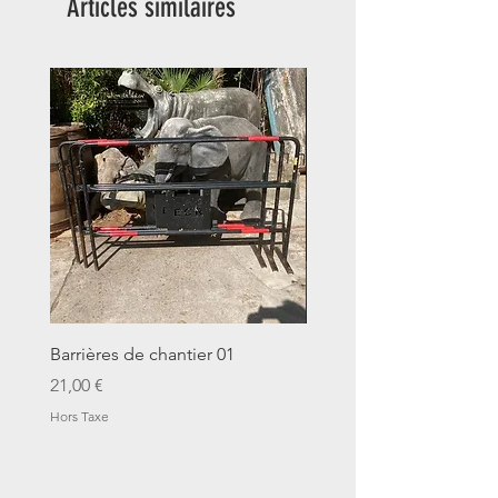
Articles similaires
Barrières de chantier 01
Seau décalitre N°01
Prix
Prix
21,00 €
14,00 €
Hors Taxe
Hors Taxe