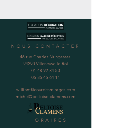
NOUS CONTACTER
46 rue Charles Nungesser
94290 Villeneuve-le-Roi
01 48 92 84 50
06 86 45 64 11
william@courdesmirages.com
michel@beltoise-clamens.com
HORAIRES