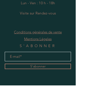
Lun - Ven : 10 h - 18h
Visite
s
ur Rendez-vous
Conditions générales de vente
Mentions Légales
S'ABONNER
S'abonner