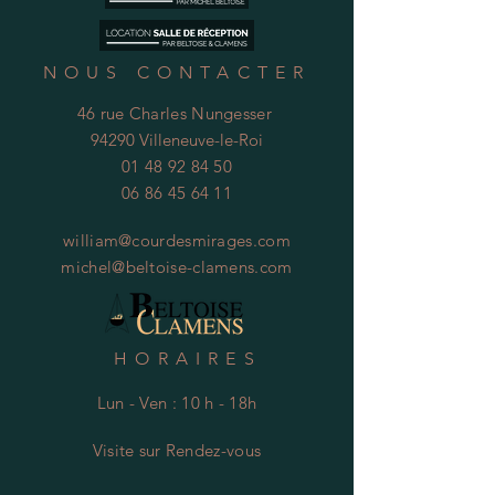
NOUS CONTACTER
46 rue Charles Nungesser
94290 Villeneuve-le-Roi
01 48 92 84 50
06 86 45 64 11
william@courdesmirages.com
michel@beltoise-clamens.com
HORAIRES
Lun - Ven : 10 h - 18h
Visite
s
ur Rendez-vous