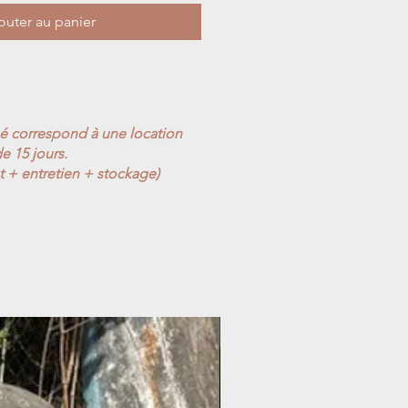
outer au panier
ué correspond à une location
e 15 jours.
t + entretien + stockage)