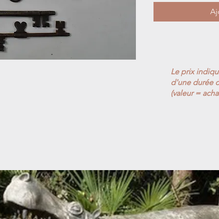
Aj
Le prix indiq
d'une durée d
(valeur = acha