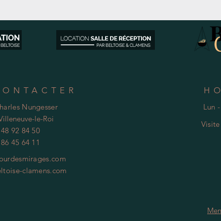
CONTACTER
H
Charles Nungesser
Lun -
Villeneuve-le-Roi
Visit
 48 92 84 50
 86 45 64 11
ourdesmirages.com
ltoise-clamens.com
Men