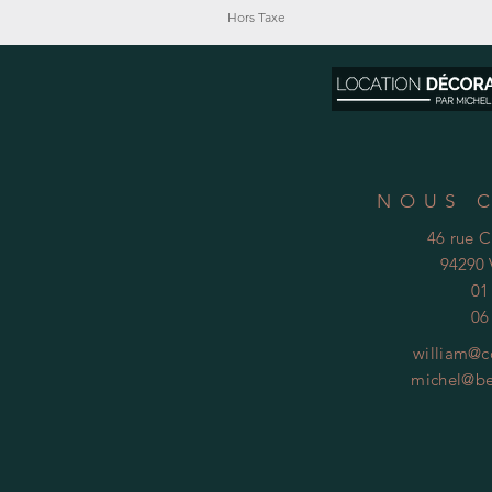
Hors Taxe
NOUS 
46 rue 
94290 
01
06
william@c
michel@be