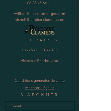
06 86 45 64 11
william@courdesmirages.com
michel@beltoise-clamens.com
HORAIRES
Lun - Ven : 10 h - 18h
Visite
s
ur Rendez-vous
Conditions générales de vente
Mentions Légales
S'ABONNER