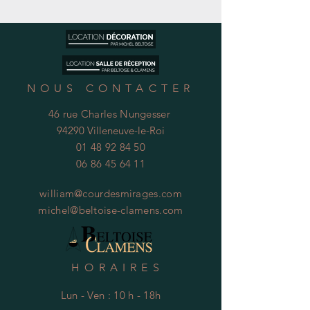
NOUS CONTACTER
46 rue Charles Nungesser
94290 Villeneuve-le-Roi
01 48 92 84 50
06 86 45 64 11
william@courdesmirages.com
michel@beltoise-clamens.com
HORAIRES
Lun - Ven : 10 h - 18h