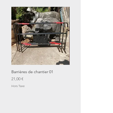
Barrières de chantier 01
Seau décalitre N°01
Prix
Prix
21,00 €
14,00 €
Hors Taxe
Hors Taxe