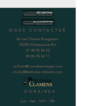
NOUS CONTACTER
46 rue Charles Nungesser
94290 Villeneuve-le-Roi
01 48 92 84 50
06 86 45 64 11
william@courdesmirages.com
michel@beltoise-clamens.com
HORAIRES
Lun - Ven : 10 h - 18h