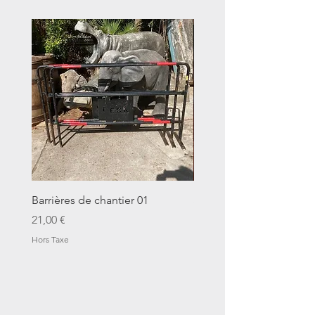
Barrières de chantier 01
Seau décalitre N°01
Prix
Prix
21,00 €
14,00 €
Hors Taxe
Hors Taxe