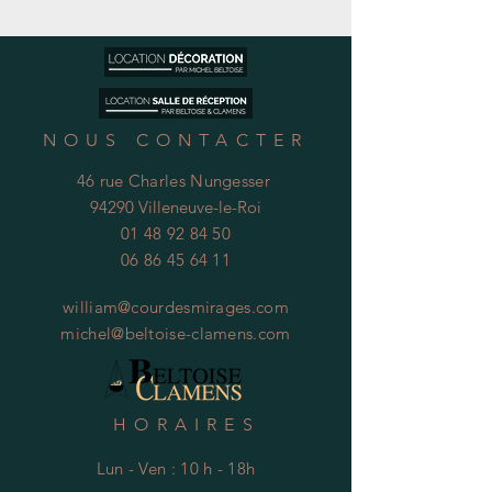
NOUS CONTACTER
46 rue Charles Nungesser
94290 Villeneuve-le-Roi
01 48 92 84 50
06 86 45 64 11
william@courdesmirages.com
michel@beltoise-clamens.com
HORAIRES
Lun - Ven : 10 h - 18h