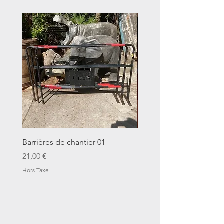
Barrières de chantier 01
Seau décalitre N°01
Prix
Prix
21,00 €
14,00 €
Hors Taxe
Hors Taxe