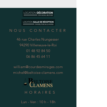
NOUS CONTACTER
46 rue Charles Nungesser
94290 Villeneuve-le-Roi
01 48 92 84 50
06 86 45 64 11
william@courdesmirages.com
michel@beltoise-clamens.com
HORAIRES
Lun - Ven : 10 h - 18h