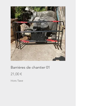
Barrières de chantier 01
Seau décalitre N°01
Prix
Prix
21,00 €
14,00 €
Hors Taxe
Hors Taxe