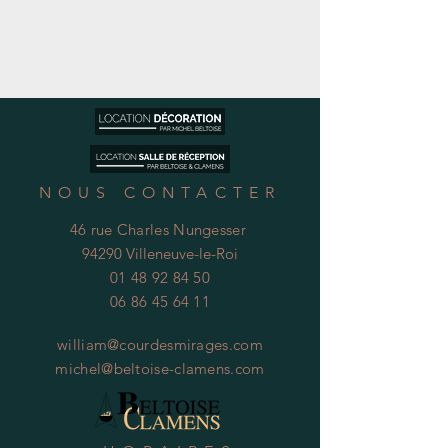
NOUS CONTACTER
46 rue Charles Nungesser
94290 Villeneuve-le-Roi
01 48 92 84 50
06 86 45 64 11
william@courdesmirages.com
michel@beltoise-clamens.com