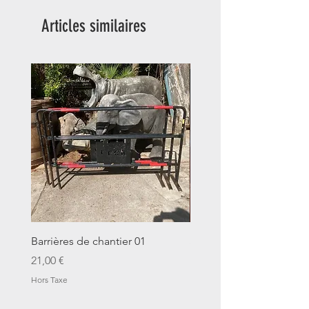
Articles similaires
Barrières de chantier 01
Seau décalitre N°01
Prix
Prix
21,00 €
14,00 €
Hors Taxe
Hors Taxe