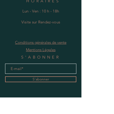
HORAIRES
Lun - Ven : 10 h - 18h
Visite
s
ur Rendez-vous
Conditions générales de vente
Mentions Légales
S'ABONNER
S'abonner