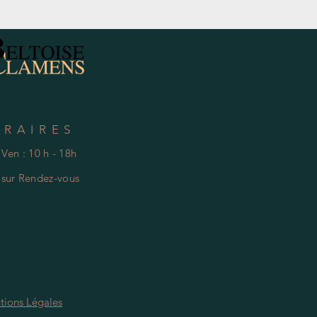
Hors Taxe
ORAIRES
 Ven : 10 h - 18h
e
s
ur Rendez-vous
tions Légales