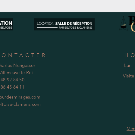
CONTACTER
H
Charles Nungesser
Lun -
Villeneuve-le-Roi
Visit
 48 92 84 50
 86 45 64 11
ourdesmirages.com
ltoise-clamens.com
Men