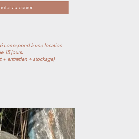
outer au panier
ué correspond à une location
e 15 jours.
t + entretien + stockage)