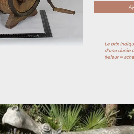
Aj
Le prix indiq
d'une durée d
(valeur = acha