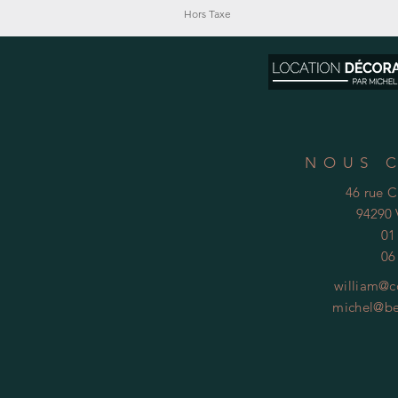
Hors Taxe
NOUS 
46 rue 
94290 
01
06
william@c
michel@be