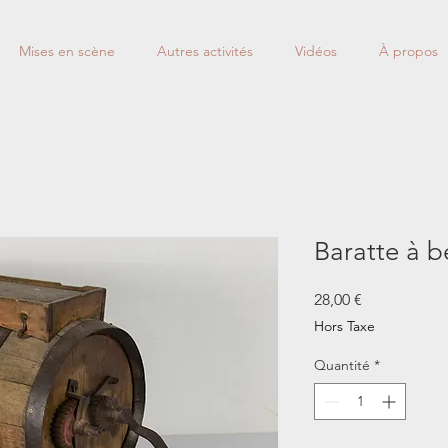
Mises en scène
Autres activités
Vidéos
À propos
Baratte à b
Prix
28,00 €
Hors Taxe
Quantité
*